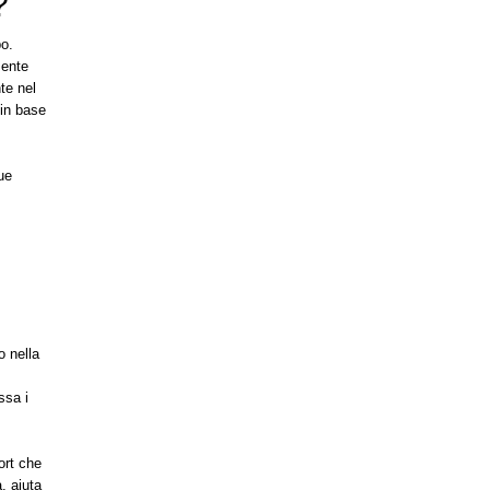
?
po.
mente
te nel
 in base
ue
o nella
ssa i
ort che
, aiuta