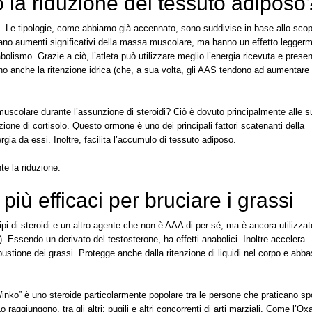
o la riduzione del tessuto adiposo
po. Le tipologie, come abbiamo già accennato, sono suddivise in base allo sco
ocano aumenti significativi della massa muscolare, ma hanno un effetto legger
olismo. Grazie a ciò, l’atleta può utilizzare meglio l’energia ricevuta e presen
no anche la ritenzione idrica (che, a sua volta, gli AAS tendono ad aumentare
uscolare durante l’assunzione di steroidi? Ciò è dovuto principalmente alle s
ione di cortisolo. Questo ormone è uno dei principali fattori scatenanti della
gia da essi. Inoltre, facilita l’accumulo di tessuto adiposo.
te la riduzione.
 più efficaci per bruciare i grassi
pi di steroidi e un altro agente che non è AAA di per sé, ma è ancora utilizzat
 Essendo un derivato del testosterone, ha effetti anabolici. Inoltre accelera
tione dei grassi. Protegge anche dalla ritenzione di liquidi nel corpo e abba
Winko” è uno steroide particolarmente popolare tra le persone che praticano sp
aggiungono, tra gli altri: pugili e altri concorrenti di arti marziali. Come l’Oxa