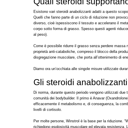
Quali steroidi supportan
Esistono vari steroidi anabolizzanti adatti a questo sco
Quelli che fanno parte di un ciclo di riduzione non prov
diverso, cioè ispessiscono il tessuto e accelerano il metab
corpo sotto forma di grasso. Spesso questi agenti riduco
al peso).
Come è possibile ridurre il grasso senza perdere massa m
proprietà anti-cataboliche, compreso il blocco della produz
disgregazione muscolare, che porta all’ottenimento di ener
Diamo ora un’occhiata alle singole misure utilizzate duran
Gli steroidi anabolizzanti
Di norma, durante questo periodo vengono utilizzati due ti
comunità dei bodybuilder. Il primo è Anavar (Oxandrolone).
efficacemente il metabolismo e, di conseguenza, la combus
livelli di cortisolo.
Per molte persone, Winstrol è la base per la riduzione. “
richiedono esplosività muscolare ed elevata resistenza. Lo r