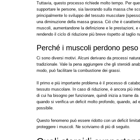
Tuttavia, questo processo richiede molto tempo. Per quest
supportare le persone, sia lavorando sulla massa che scolp
principalmente lo sviluppo del tessuto muscolare (spesso 
una diminuzione della massa grassa. Ciò che è caratterist
muscoli, aumentandone la definizione e le prestazioni, e d
rendendo il ciclo di riduzione più breve rispetto al taglio n
Perché i muscoli perdono peso d
Ci sono diversi motivi. Alcuni derivano da processi natur
tradizionale. Vale la pena aggiungere che gli steroidi anabo
modo, può facilitare la combustione dei grassi.
Il primo e più importante problema è il processo di catab
tessuto muscolare. In caso di riduzione, è ancora più inten
di cui ha bisogno per funzionare, quindi inizia a trarne da
quando si verifica un deficit molto profondo, quando, ad ese
possibile.
Questo fenomeno può essere ridotto con un deficit limitat
proteggere i muscoli. Ne scriviamo di più di seguito.