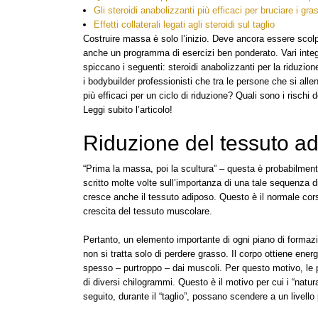
Gli steroidi anabolizzanti più efficaci per bruciare i gra
Effetti collaterali legati agli steroidi sul taglio
Costruire massa è solo l’inizio. Deve ancora essere scol
anche un programma di esercizi ben ponderato. Vari integra
spiccano i seguenti: steroidi anabolizzanti per la riduzione.
i bodybuilder professionisti che tra le persone che si alle
più efficaci per un ciclo di riduzione? Quali sono i rischi de
Leggi subito l’articolo!
Riduzione del tessuto ad
“Prima la massa, poi la scultura” – questa è probabilment
scritto molte volte sull’importanza di una tale sequenza 
cresce anche il tessuto adiposo. Questo è il normale corso 
crescita del tessuto muscolare.
Pertanto, un elemento importante di ogni piano di forma
non si tratta solo di perdere grasso. Il corpo ottiene energ
spesso – purtroppo – dai muscoli. Per questo motivo, le
di diversi chilogrammi. Questo è il motivo per cui i “natu
seguito, durante il “taglio”, possano scendere a un livello