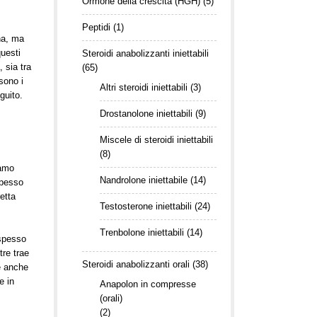
Ormone della crescita (HGH)
(5)
Peptidi
(1)
na, ma
questi
Steroidi anabolizzanti iniettabili
, sia tra
(65)
sono i
Altri steroidi iniettabili
(3)
guito.
Drostanolone iniettabili
(9)
Miscele di steroidi iniettabili
(8)
iamo
Nandrolone iniettabile
(14)
spesso
etta
Testosterone iniettabili
(24)
Trenbolone iniettabili
(14)
 spesso
tre trae
Steroidi anabolizzanti orali
(38)
e anche
e in
Anapolon in compresse
(orali)
(2)