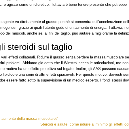
ici e agisce come un diuretico. Tuttavia è bene tenere presente che potrebbe
o agente va direttamente al grasso perché si concentra sull’accelerazione del
ermogenesi, grazie ai quali l’utente gode di un aumento di energia. Tuttavia, no
po dei muscoli, anche se, ai fini del taglio, può aiutare a migliorarne la defini
gli steroidi sul taglio
 vari effetti collaterali. Ridurre il grasso senza perdere la massa muscolare 
ltri problemi. Abbiamo già detto che il Winstrol secca le articolazioni, ma non 
sto motivo ha un effetto protettivo sul fegato. Inoltre, gli AAS possono causar
lo lipidico e una serie di altri effetti spiacevoli. Per questo motivo, dovresti s
ebbe essere fatto sotto la supervisione di un medico esperto. I fondi stessi do
ido aumento della massa muscolare?
Steroidi e salute: come ridurre al minimo gli effetti col