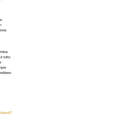
la
n
zione.
sembra
è tutto.
e
empre
vrebbero
laterali?