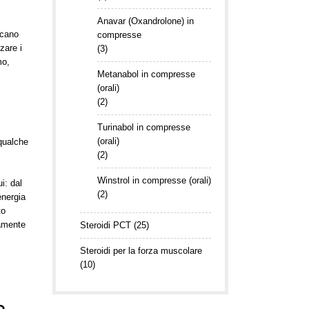
Anavar (Oxandrolone) in
ocano
compresse
zare i
(3)
mo,
Metanabol in compresse
(orali)
(2)
Turinabol in compresse
(orali)
 qualche
(2)
Winstrol in compresse (orali)
i: dal
(2)
energia
to
damente
Steroidi PCT
(25)
Steroidi per la forza muscolare
(10)