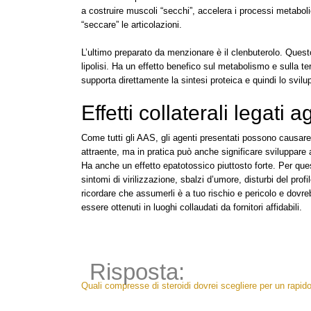
a costruire muscoli “secchi”, accelera i processi metabol
“seccare” le articolazioni.
L’ultimo preparato da menzionare è il clenbuterolo. Quest
lipolisi. Ha un effetto benefico sul metabolismo e sulla t
supporta direttamente la sintesi proteica e quindi lo svilup
Effetti collaterali legati a
Come tutti gli AAS, gli agenti presentati possono causare
attraente, ma in pratica può anche significare sviluppare a
Ha anche un effetto epatotossico piuttosto forte. Per que
sintomi di virilizzazione, sbalzi d’umore, disturbi del profi
ricordare che assumerli è a tuo rischio e pericolo e dovr
essere ottenuti in luoghi collaudati da fornitori affidabili.
Risposta:
Navigazione
Quali compresse di steroidi dovrei scegliere per un rap