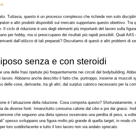
ssi
pito. Tuttavia, questo è un processo complesso che richiede non solo discipli
tori e altri prodotti disponibili sul mercato supportano questo obiettivo. Tra 
 Il ciclo di riduzione è uno degli elementi più importanti del lavoro sulla figura
nano per hobby, ma si preoccupano dei risultati più rapidi possibili. Quali AAS 
rivanti dall’utilizzo di tali preparati? Discutiamo di questi e altri problemi di se
iposo senza e con steroidi
e una delle frasi ripetute più frequentemente nei circoli del bodybuilding. Abb
di lavoro. Abbiamo anche descritto il fatto che, purtroppo, insieme ai muscoli 
delle cose, derivante, tra gli altri, dal surplus calorico necessario per la corr
zione è l’attuazione della riduzione. Cosa comporta questo? Sfortunatamente,
ia da diverse fonti. Innanzitutto consuma calorie dal cibo e poi dai grassi. Inol
 persone che seguono una dieta spesso osservano una perdita di peso, a volt
rali” spesso sviluppano una figura molto più grande di quella target, in modo ch
 per loro soddisfacente e tutto il loro lavoro non sia andato sprecato.