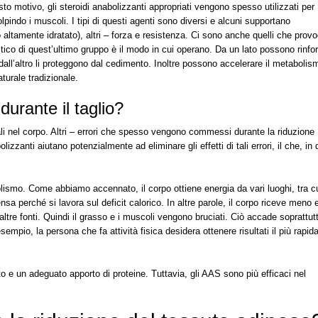
o motivo, gli steroidi anabolizzanti appropriati vengono spesso utilizzati per
indo i muscoli. I tipi di questi agenti sono diversi e alcuni supportano
altamente idratato), altri – forza e resistenza. Ci sono anche quelli che prov
ico di quest’ultimo gruppo è il modo in cui operano. Da un lato possono rinfor
all’altro li proteggono dal cedimento. Inoltre possono accelerare il metabolis
aturale tradizionale.
urante il taglio?
ali nel corpo. Altri – errori che spesso vengono commessi durante la riduzione
lizzanti aiutano potenzialmente ad eliminare gli effetti di tali errori, il che, in
olismo. Come abbiamo accennato, il corpo ottiene energia da vari luoghi, tra cu
sa perché si lavora sul deficit calorico. In altre parole, il corpo riceve meno 
 altre fonti. Quindi il grasso e i muscoli vengono bruciati. Ciò accade soprattut
mpio, la persona che fa attività fisica desidera ottenere risultati il ​​più rapi
o e un adeguato apporto di proteine. Tuttavia, gli AAS sono più efficaci nel