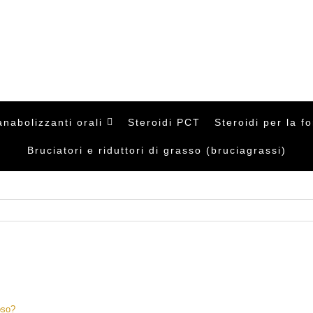
cts
h
anabolizzanti orali
Steroidi PCT
Steroidi per la f
Bruciatori e riduttori di grasso (bruciagrassi)
oso?