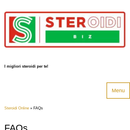
Products
search
I migliori steroidi per te!
Menu
Skip
Steroidi Online
»
FAQs
to
content
FAQs