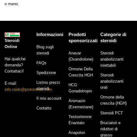
o meno.
Informazioni
Prodotti
Categorie di
sponsorizzati
steroidi
Steroidi
Online
Blog sugli
steroidi
Anavar
Steroidi
Hai qualche
(Oxandrolone)
anabolizzanti
FAQs
domanda?
iniettabili
Ormone Della
Contattaci!
Spedizione
Crescita HGH
Steroidi
anabolizzanti
Listino prezzi
E-mail:
HCG
orali
steroidi
info.roids@protonmail.com
Gonadotropin
Ormone della
Il mio account
Aromasin
crescita (HGH)
(Exemestane)
Contatto
Steroidi PCT
Testosterone
Enantato
Bruciatori e
riduttori di
Anapolon
grasso