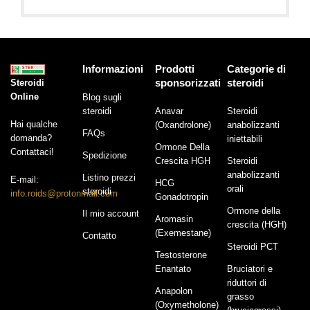
Informazioni
Prodotti
Categorie di
sponsorizzati
steroidi
Steroidi
Online
Blog sugli
steroidi
Anavar
Steroidi
Hai qualche
(Oxandrolone)
anabolizzanti
FAQs
domanda?
iniettabili
Ormone Della
Contattaci!
Spedizione
Crescita HGH
Steroidi
anabolizzanti
Listino prezzi
E-mail:
HCG
orali
steroidi
info.roids@protonmail.com
Gonadotropin
Ormone della
Il mio account
Aromasin
crescita (HGH)
(Exemestane)
Contatto
Steroidi PCT
Testosterone
Enantato
Bruciatori e
riduttori di
Anapolon
grasso
(Oxymetholone)