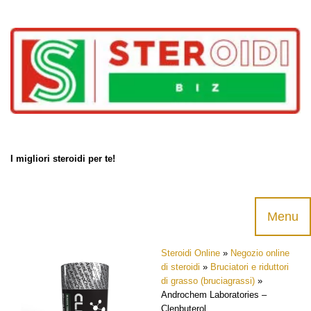
Products
search
I migliori steroidi per te!
Menu
Skip
Steroidi Online
»
Negozio online
to
di steroidi
»
Bruciatori e riduttori
content
di grasso (bruciagrassi)
»
Androchem Laboratories –
Clenbuterol