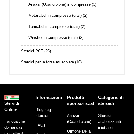
Anavar (Oxandrolone) in compresse
(3)
Metanabol in compresse (orali)
(2)
Turinabol in compresse (orali)
(2)
Winstrol in compresse (orali)
(2)
Steroidi PCT
(25)
Steroidi per la forza muscolare
(10)
Informazioni
Prodotti
Categorie di
sponsorizzati
steroidi
Steroidi
Online
Blog sugli
steroidi
Anavar
Steroidi
Hai qualche
(Oxandrolone)
anabolizzanti
FAQs
domanda?
iniettabili
Ormone Della
Contattaci!